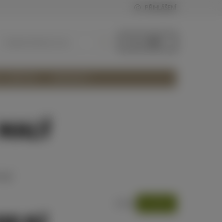
PŘIHLÁŠENÍ
0 ks /
0 Kč
 + ZÁŽITKY
KONTAKTY
MALÝ
malý
(>5 ks)
SKLADEM