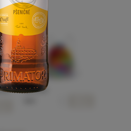
ODUKTY
 piva
Vak na záda
y 0,5 l
Dostupnost:
Skladem >5
Kód:
N5004
YBÍZ A
VAK NA ZÁDA
199 Kč