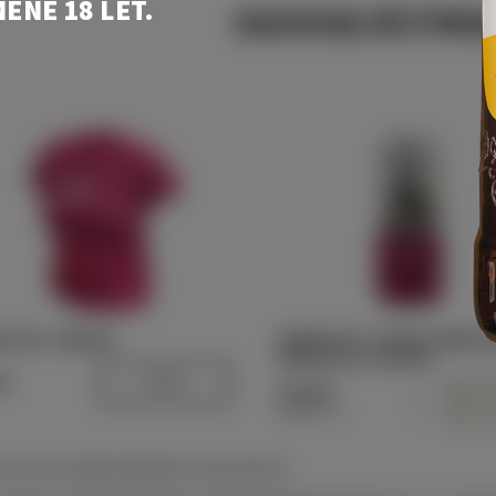
ÉNĚ 18 LET.
SOUVISEJÍCÍ PR
o APA - dámské
Míchaný nápoj z nealkoholického
s příchutí Černého rybízu a limetk
upnost:
Skladem >5
N2404-S
Dostupnost:
Skladem >5
Kód:
74750X
Značka:
PRIMÁTOR
KO APA - DÁMSKÉ
PRIMÁTOR N - NEALKO ČERNÝ R
LIMETKA 0,5 L (PLECH)
Kč
DETAIL
21,90 Kč
43,80 Kč / 1 l
první, kdo napíše příspěvek k této položce.