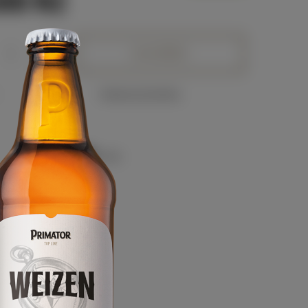
00 Kč
+
Reklamní předměty
Dotaz