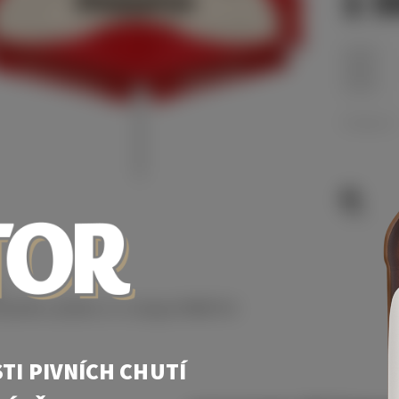
1 5
-
Kategorie:
Tisk
lunečník o průměru 2 m v designu PRIMÁTOR.
TI PIVNÍCH CHUTÍ