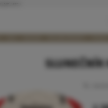
hop
@
primator.cz
SKLO
OBLEČENÍ
REKLAMNÍ PŘEDMĚTY
POUKAZY
OSOBNÍCH ÚDAJŮ
MOJE OBJEDNÁVKA
SLUNEČNÍK 
Slunečník 