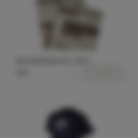
Kód:
N2801
MULTIFUNKČNÍ ŠÁTEK LIGHT - SVĚTLÝ
340 Kč
Triko JEDNO PIVO PROSÍM
Dostupnost:
Momentálně nedostupné >5
Kód:
N2405-M