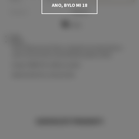
ANO, BYLO MI 18
Kategorie:
Oblečení
Dotaz
Tisk
Popis
Diskuze
Univerzální sportovní čepici s bambulí ocení nejen příznivci
sportu, ale neztratí se ani při běžném denním nošení.
Design: PRIMÁTOR světlé provedení
Materiál: 85% PES, 15% ELASTAN
SOUVISEJÍCÍ PRODUKTY