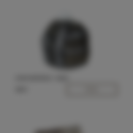
Univerzální sportovní čepice
Dostupnost:
Skladem >5
Kód:
N28001-M
SPORTOVNÍ ČEPICE - TMAVÁ
480 Kč
DETAIL
Multifunkční šátek light - světlý
Dostupnost:
Skladem >5