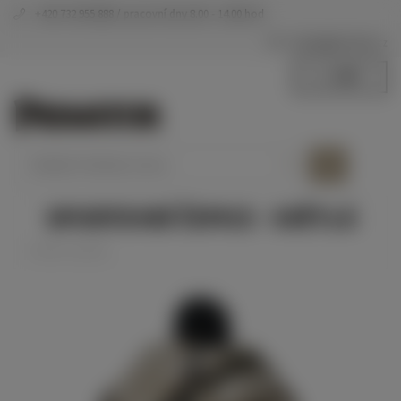
+420 732 955 888
eshop
@
primator.cz
0 Kč
0 ks /
SPORTOVNÍ ČEPICE - SVĚTLÁ
Zvolte variantu